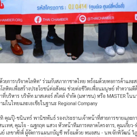
้วยการบริจาคโลหิต” ร่วมกับสภากาชาดไทย พร้อมด้วยหอการค้าและสภ
ลหิตเพื่อสร้างประโยชน์ต่อสังคม ช่วยต่อชีวิตเพื่อนมนุษย์ ทำความด
้าที่บริหาร บริษัท มาสเตอร์ สไตล์ จำกัด (มหาชน) หรือ MASTER ใน
มงามในไทยและเอเชียในฐานะ Regional Company
 คุณปุ๊-ชนินทร์ พานิชพันธ์ รองประธานเจ้าหน้าที่สายการขายและการตลา
สนเทศ, คุณโจ -
ณฐกฤต
แสวง หัวหน้าทีมการตลาดโครงการ, คุณเกี้ยว-พ
ณย์ เลขาศักดิ์ ผู้จัดการแผนกบัญชี พร้อมด้วย หมอสน - นพ.จักพิวัฒน์
วิ