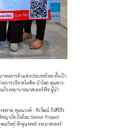
าหอการค้าแห่งประเทศไทย ตั้งเป้า
ีด้วยการบริจาคโลหิต นำโดย คุณดาว-
นามโรงพยาบาลมาสเตอร์พีช ผู้นำ
ด, คุณแบงค์ - จิรวัฒน์ รังสิริธีร
ิชญาภัค ถึงล้อม Senior Project
ภูษณวิทย์
จักษุแพทย์ รพ.มาสเตอร์