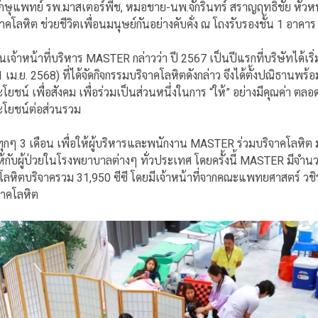
จักษุแพทย์ รพ.มาสเตอร์พีช, หมอชาย-นพ.จักรินทร์ สราญฤทธิชัย หัวห
ลหิต ช่วยชีวิตเพื่อนมนุษย์กันอย่างคับคั่ง ณ โถงรับรองชั้น 1 อาคาร
เจ้าหน้าที่บริหาร MASTER กล่าวว่า ปี 2567 เป็นปีแรกที่บริษัทได้เร
่ 3 (21 เม.ย. 2568) ที่ได้จัดกิจกรรมบริจาคโลหิตดังกล่าว จึงได้ตั้งปณิธานพร
น์ เพื่อสังคม เพื่อร่วมเป็นส่วนหนึ่งในการ “ให้” อย่างมีคุณค่า ตล
ะโยชน์ต่อส่วนรวม
นทุกๆ 3 เดือน เพื่อให้ผู้บริหารและพนักงาน MASTER ร่วมบริจาคโลหิ
บผู้ป่วยในโรงพยาบาลต่างๆ ทั่วประเทศ โดยครั้งนี้ MASTER มีจำนวน
าณโลหิตบริจาครวม 31,950 ซีซี โดยมีเจ้าหน้าที่จากคณะแพทยศาสตร์
วช
จาคโลหิต