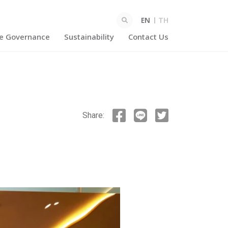
EN
TH
te Governance
Sustainability
Contact Us
Share:
Enhanced by