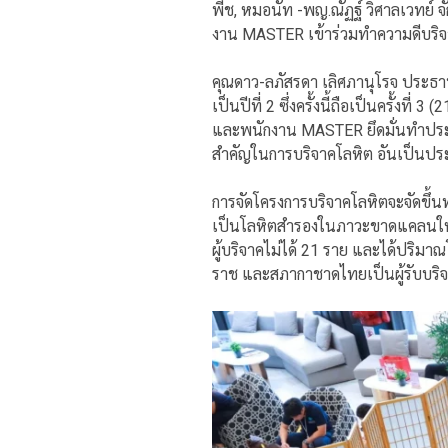
พีช, หมอนัท -พญ.ณัฏฐ์ วิศาลเวทย์ 
งาน MASTER เข้าร่วมทำความดีบริจาคโ
คุณดาว-ลภัสรดา เลิศภานุโรจ ประธาน
เป็นปีที่ 2 ซึ่งครั้งนี้ถือเป็นครั้งที
และพนักงาน MASTER ยึดมั่นทำประโยช
สำคัญในการบริจาคโลหิต อันเป็นปร
การจัดโครงการบริจาคโลหิตจะจัดขึ้
เป็นโลหิตสำรองในภาวะขาดแคลนให้กั
ผู้บริจาคไม่ได้ 21 ราย และได้ปริม
ราช และสภากาชาดไทยเป็นผู้รับบริ