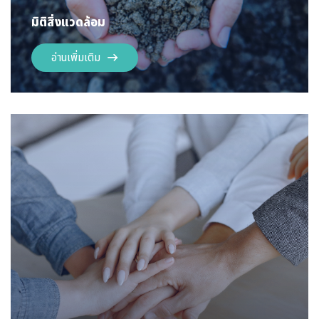
มิติสิ่งแวดล้อม
อ่านเพิ่มเติม